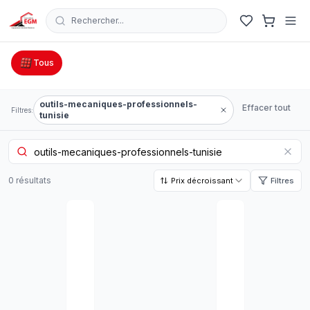
Rechercher...
Catalogue Outillage, Quincaillerie & Jardinage en Tunisie
Tous
outils-mecaniques-professionnels-
Effacer tout
Filtres:
tunisie
0
résultat
s
Prix décroissant
Filtres