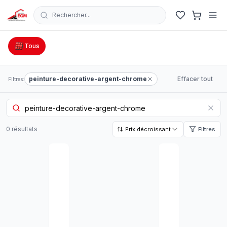
Rechercher...
Catalogue Outillage, Quincaillerie & Jardinage en Tunisie
Tous
peinture-decorative-argent-chrome
Effacer tout
Filtres:
0
résultat
s
Prix décroissant
Filtres