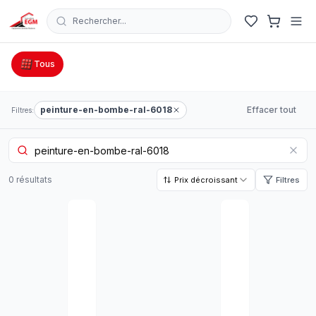
Rechercher...
Catalogue Outillage, Quincaillerie & Jardinage en Tunisie
Tous
peinture-en-bombe-ral-6018
Effacer tout
Filtres:
0
résultat
s
Prix décroissant
Filtres