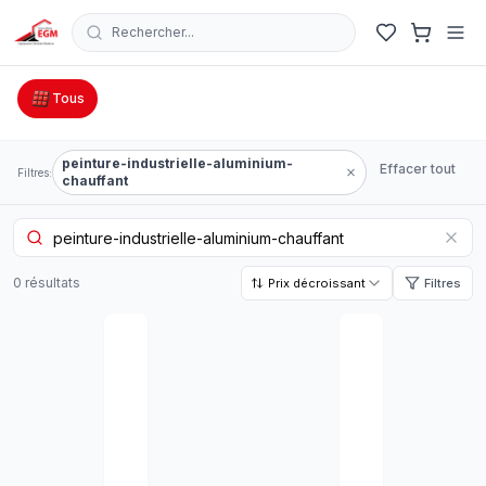
Rechercher...
Catalogue Outillage, Quincaillerie & Jardinage en Tunisie
Tous
peinture-industrielle-aluminium-
Effacer tout
Filtres:
chauffant
0
résultat
s
Prix décroissant
Filtres