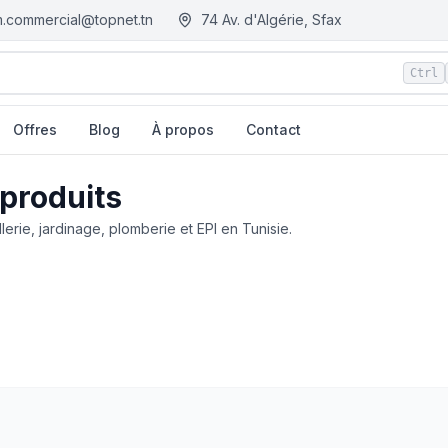
.commercial@topnet.tn
74 Av. d'Algérie, Sfax
Ctrl
Offres
Blog
À propos
Contact
 produits
llerie, jardinage, plomberie et EPI en Tunisie.