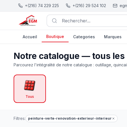
+(216) 74 229 225
+(216) 29 524 102
egm
Rechercher...
Boutique
Accueil
Categories
Marques
Catalogue Outillage, Quincaillerie & Jardinage en Tunisie
Notre catalogue — tous les
Parcourez l'intégralité de notre catalogue : outillage, quincai
Tous
Filtres:
peinture-verte-renovation-exterieur-interieur