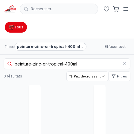
Rechercher...
Catalogue Outillage, Quincaillerie & Jardinage en Tunisie
Tous
peinture-zinc-or-tropical-400ml
Effacer tout
Filtres:
0
résultat
s
Prix décroissant
Filtres