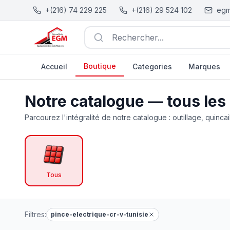
+(216) 74 229 225
+(216) 29 524 102
egm
Rechercher...
Boutique
Accueil
Categories
Marques
Catalogue Outillage, Quincaillerie & Jardinage en Tunisie
Notre catalogue — tous les
Parcourez l'intégralité de notre catalogue : outillage, quincai
Tous
Filtres:
pince-electrique-cr-v-tunisie