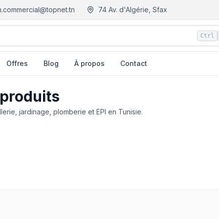
.commercial@topnet.tn
74 Av. d'Algérie, Sfax
Ctrl
Offres
Blog
À propos
Contact
 produits
llerie, jardinage, plomberie et EPI en Tunisie.