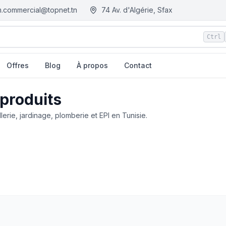
.commercial@topnet.tn
74 Av. d'Algérie, Sfax
Ctrl
Offres
Blog
À propos
Contact
 produits
llerie, jardinage, plomberie et EPI en Tunisie.