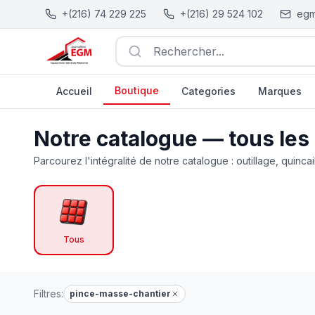
+(216) 74 229 225
+(216) 29 524 102
egm
Rechercher...
Boutique
Accueil
Categories
Marques
Catalogue Outillage, Quincaillerie & Jardinage en Tunisie
Notre catalogue — tous les
Parcourez l'intégralité de notre catalogue : outillage, quincai
Tous
Filtres:
pince-masse-chantier