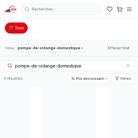
Rechercher...
Catalogue Outillage, Quincaillerie & Jardinage en Tunisie
Tous
pompe-de-vidange-domestique
Effacer tout
Filtres:
0
résultat
s
Prix décroissant
Filtres