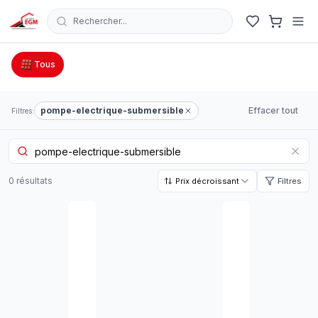
Rechercher...
Catalogue Outillage, Quincaillerie & Jardinage en Tunisie
Tous
pompe-electrique-submersible
Effacer tout
Filtres:
0
résultat
s
Prix décroissant
Filtres