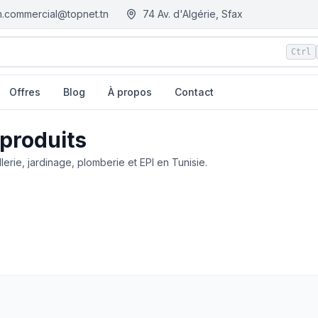
.commercial@topnet.tn
74 Av. d'Algérie, Sfax
Ctrl
Offres
Blog
À propos
Contact
 produits
llerie, jardinage, plomberie et EPI en Tunisie.