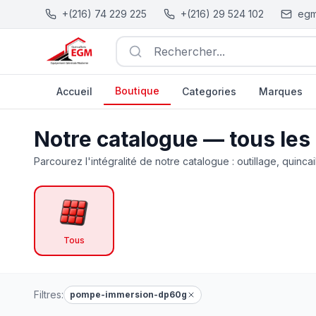
+(216) 74 229 225
+(216) 29 524 102
egm
Rechercher...
Boutique
Accueil
Categories
Marques
Catalogue Outillage, Quincaillerie & Jardinage en Tunisie
Notre catalogue — tous les
Parcourez l'intégralité de notre catalogue : outillage, quincai
Tous
Filtres:
pompe-immersion-dp60g