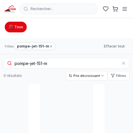
Rechercher...
Catalogue Outillage, Quincaillerie & Jardinage en Tunisie
Tous
pompe-jet-151-m
Effacer tout
Filtres:
0
résultat
s
Prix décroissant
Filtres