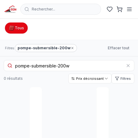
Rechercher...
Catalogue Outillage, Quincaillerie & Jardinage en Tunisie
Tous
pompe-submersible-200w
Effacer tout
Filtres:
0
résultat
s
Prix décroissant
Filtres