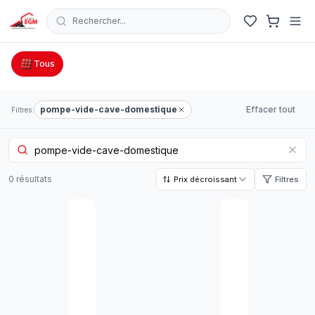
Rechercher...
Catalogue Outillage, Quincaillerie & Jardinage en Tunisie
Tous
pompe-vide-cave-domestique
Effacer tout
Filtres:
0
résultat
s
Prix décroissant
Filtres