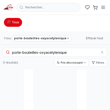
Rechercher...
Catalogue Outillage, Quincaillerie & Jardinage en Tunisie
Tous
porte-bouteilles-oxyacetylenique
Effacer tout
Filtres:
0
résultat
s
Prix décroissant
Filtres