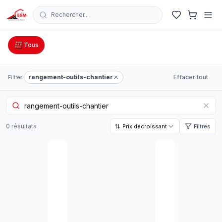
Rechercher...
Catalogue Outillage, Quincaillerie & Jardinage en Tunisie
Tous
rangement-outils-chantier
Effacer tout
Filtres:
0
résultat
s
Prix décroissant
Filtres