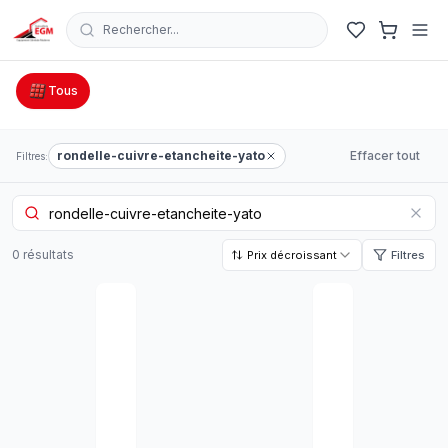
Rechercher...
Catalogue Outillage, Quincaillerie & Jardinage en Tunisie
Tous
rondelle-cuivre-etancheite-yato
Effacer tout
Filtres:
0
résultat
s
Prix décroissant
Filtres