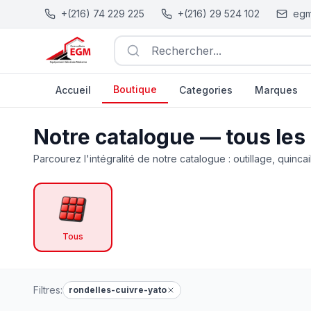
+(216) 74 229 225
+(216) 29 524 102
egm
Rechercher...
Boutique
Accueil
Categories
Marques
Catalogue Outillage, Quincaillerie & Jardinage en Tunisie
Notre catalogue — tous les
Parcourez l'intégralité de notre catalogue : outillage, quincai
Tous
Filtres:
rondelles-cuivre-yato