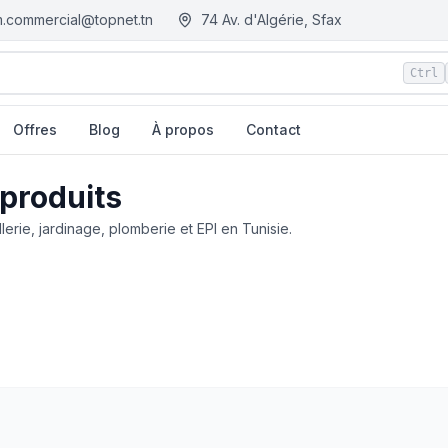
.commercial@topnet.tn
74 Av. d'Algérie, Sfax
Ctrl
Offres
Blog
À propos
Contact
 produits
llerie, jardinage, plomberie et EPI en Tunisie.