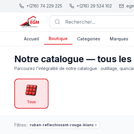
+(216) 74 229 225
+(216) 29 524 102
egm
Rechercher...
Boutique
Accueil
Categories
Marques
Catalogue Outillage, Quincaillerie & Jardinage en Tunisie
Notre catalogue — tous les
Parcourez l'intégralité de notre catalogue : outillage, quincai
Tous
Filtres:
ruban-reflechissant-rouge-blanc