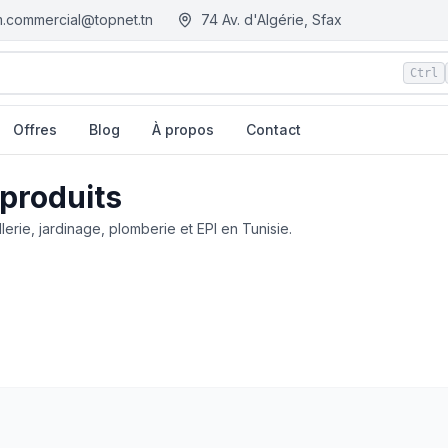
.commercial@topnet.tn
74 Av. d'Algérie, Sfax
Ctrl
Offres
Blog
À propos
Contact
 produits
llerie, jardinage, plomberie et EPI en Tunisie.