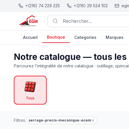
+(216) 74 229 225
+(216) 29 524 102
egm
Rechercher...
Boutique
Accueil
Categories
Marques
Catalogue Outillage, Quincaillerie & Jardinage en Tunisie
Notre catalogue — tous les
Parcourez l'intégralité de notre catalogue : outillage, quincai
Tous
Filtres:
serrage-precis-mecanique-acem