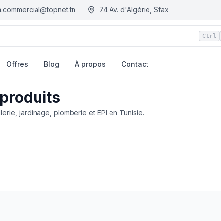
.commercial@topnet.tn
74 Av. d'Algérie, Sfax
Ctrl
Offres
Blog
À propos
Contact
 produits
llerie, jardinage, plomberie et EPI en Tunisie.