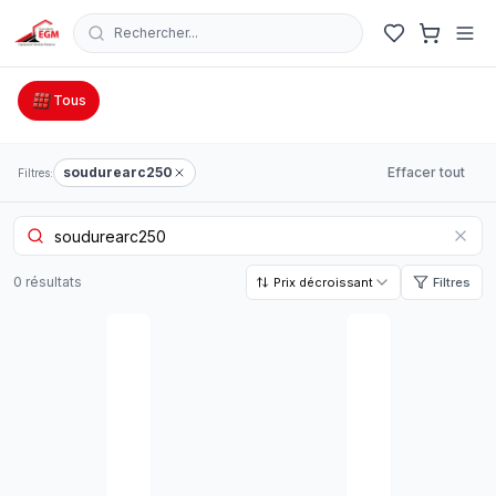
Rechercher...
Catalogue Outillage, Quincaillerie & Jardinage en Tunisie
Tous
soudurearc250
Effacer tout
Filtres:
0
résultat
s
Prix décroissant
Filtres