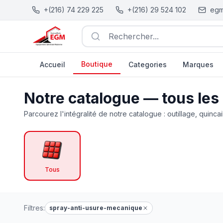
+(216) 74 229 225
+(216) 29 524 102
egm
Rechercher...
Boutique
Accueil
Categories
Marques
Catalogue Outillage, Quincaillerie & Jardinage en Tunisie
Notre catalogue — tous les
Parcourez l'intégralité de notre catalogue : outillage, quincai
Tous
Filtres:
spray-anti-usure-mecanique