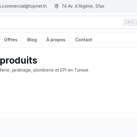
.commercial@topnet.tn
74 Av. d'Algérie, Sfax
Ctrl
Offres
Blog
À propos
Contact
 produits
llerie, jardinage, plomberie et EPI en Tunisie.