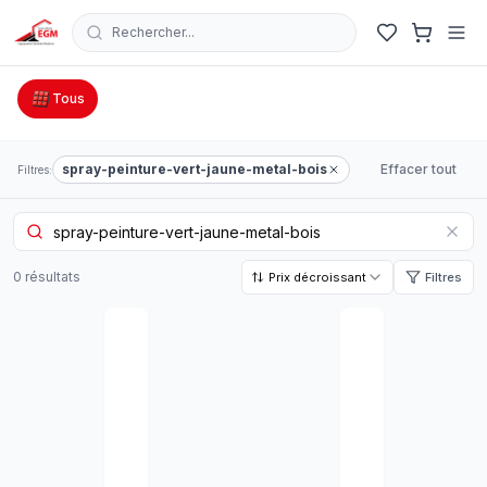
Rechercher...
Catalogue Outillage, Quincaillerie & Jardinage en Tunisie
Tous
spray-peinture-vert-jaune-metal-bois
Effacer tout
Filtres:
0
résultat
s
Prix décroissant
Filtres