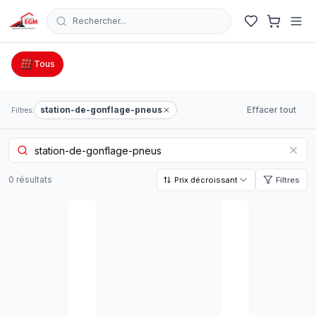
Rechercher...
Catalogue Outillage, Quincaillerie & Jardinage en Tunisie
Tous
station-de-gonflage-pneus
Effacer tout
Filtres:
0
résultat
s
Prix décroissant
Filtres