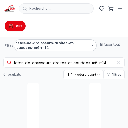
Rechercher...
Catalogue Outillage, Quincaillerie & Jardinage en Tunisie
Tous
tetes-de-graisseurs-droites-et-
Effacer tout
Filtres:
coudees-m6-m14
0
résultat
s
Prix décroissant
Filtres