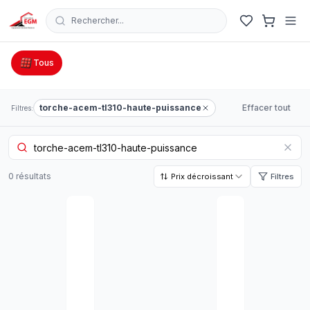
Rechercher...
Catalogue Outillage, Quincaillerie & Jardinage en Tunisie
Tous
torche-acem-tl310-haute-puissance
Effacer tout
Filtres:
0
résultat
s
Prix décroissant
Filtres