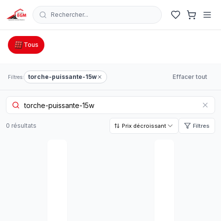
Rechercher...
Catalogue Outillage, Quincaillerie & Jardinage en Tunisie
Tous
torche-puissante-15w
Effacer tout
Filtres:
0
résultat
s
Prix décroissant
Filtres