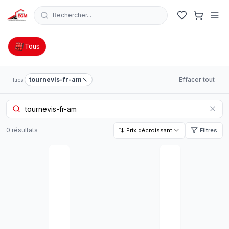
Rechercher...
Catalogue Outillage, Quincaillerie & Jardinage en Tunisie
Tous
tournevis-fr-am
Effacer tout
Filtres:
0
résultat
s
Prix décroissant
Filtres