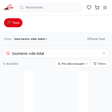
Rechercher...
Catalogue Outillage, Quincaillerie & Jardinage en Tunisie
Tous
tournevis-vde-total
Effacer tout
Filtres:
0
résultat
s
Prix décroissant
Filtres