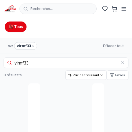
Rechercher...
Catalogue Outillage, Quincaillerie & Jardinage en Tunisie
Tous
virmf33
Effacer tout
Filtres:
0
résultat
s
Prix décroissant
Filtres