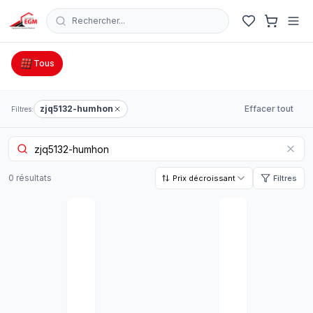
Rechercher...
Catalogue Outillage, Quincaillerie & Jardinage en Tunisie
Tous
zjq5132-humhon
Effacer tout
Filtres:
0
résultat
s
Prix décroissant
Filtres