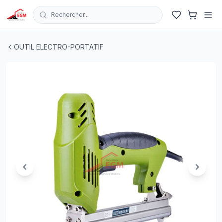
Rechercher...
AGRAFEUSE ELECTRIQUE J 1022 10-22MM 1800W
| EGM.
OUTIL ELECTRO-PORTATIF