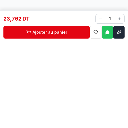
23,762 DT
1
Ajouter au panier
Contact
Liens rapides
74 229 225
Accueil
29 524 102
Boutique
egm.commercial@topnet.tn
À propos