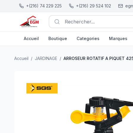
+(216) 74 229 225
+(216) 29 524 102
egm
Rechercher...
Accueil
Boutique
Categories
Marques
ARROSEUR ROTATIF A PIQUET 4251 SGS
| EGM.tn - Tuni
Accueil
/
JARDINAGE
/
ARROSEUR ROTATIF A PIQUET 42