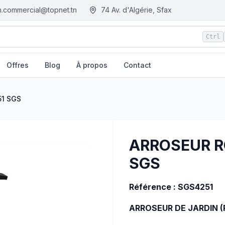
.commercial@topnet.tn
74 Av. d'Algérie, Sfax
Ctrl
Offres
Blog
À propos
Contact
sie
51 SGS
ARROSEUR RO
SGS
Référence : SGS4251
ARROSEUR DE JARDIN (