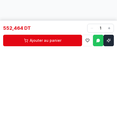
552,464 DT
1
Ajouter au panier
Contact
Liens rapides
74 229 225
Accueil
29 524 102