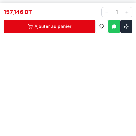
157,146 DT
1
Ajouter au panier
Contact
Liens rapides
74 229 225
Accueil
29 524 102
Boutique
egm.commercial@topnet.tn
À propos
74 Av. d'Algérie, Sfax