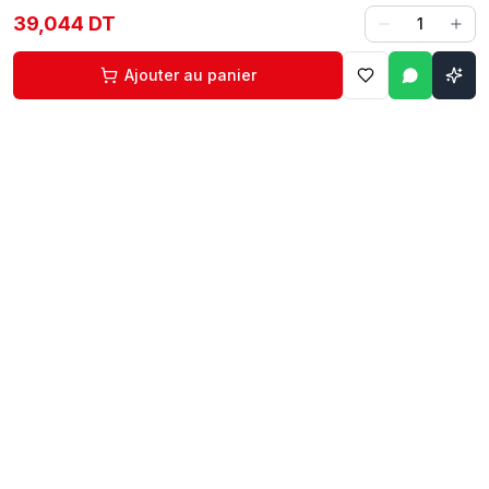
39,044 DT
1
Ajouter au panier
Contact
Liens rapides
74 229 225
Accueil
29 524 102
Boutique
egm.commercial@topnet.tn
À propos
74 Av. d'Algérie, Sfax
Contact