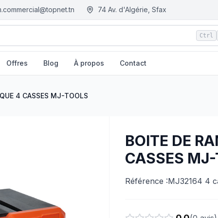
.commercial@topnet.tn
74 Av. d'Algérie, Sfax
Ctrl
Offres
Blog
À propos
Contact
LS
| EGM.tn - Tunisie
IQUE 4 CASSES MJ-TOOLS
BOITE DE R
CASSES MJ
Référence :MJ32164 4 
0.0