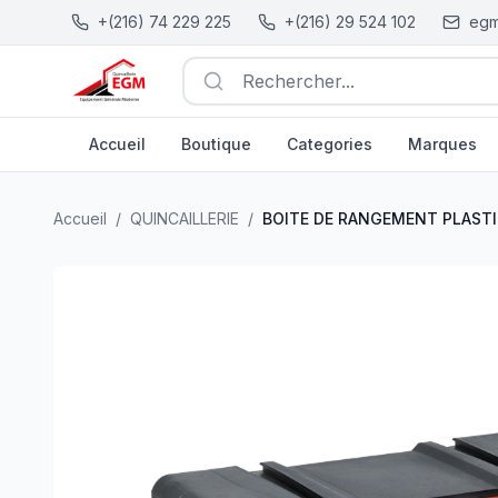
+(216) 74 229 225
+(216) 29 524 102
egm
Rechercher...
Accueil
Boutique
Categories
Marques
BOITE DE RANGEMENT PLASTIQUE 4 CASSES MJ-TOO
Accueil
/
QUINCAILLERIE
/
BOITE DE RANGEMENT PLAST