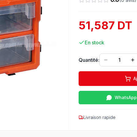
(
0
avis)
51,587 DT
En stock
Quantité:
1
A
WhatsApp
Livraison rapide