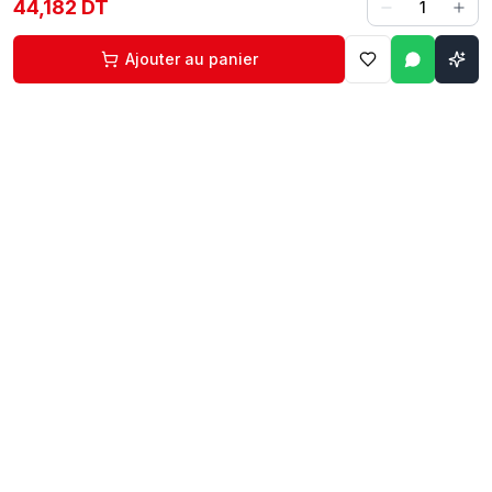
44,182 DT
1
Ajouter au panier
Contact
Liens rapides
74 229 225
Accueil
29 524 102
Boutique
egm.commercial@topnet.tn
À propos
74 Av. d'Algérie, Sfax
Contact
Mon compte