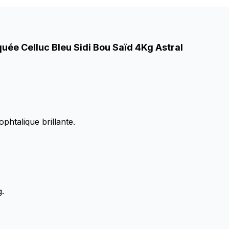
quée Celluc Bleu Sidi Bou Saïd 4Kg Astral
phtalique brillante.
g.