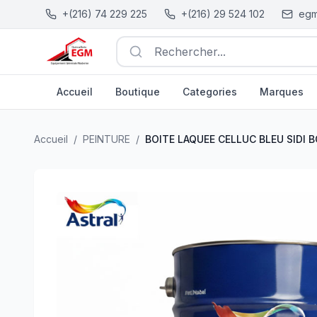
+(216) 74 229 225
+(216) 29 524 102
egm
Rechercher...
Accueil
Boutique
Categories
Marques
BOITE LAQUEE CELLUC BLEU SIDI BOUSAID 4KG ASTR
Accueil
/
PEINTURE
/
BOITE LAQUEE CELLUC BLEU SIDI 