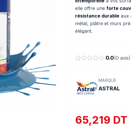
intemporelle
à vos surfac
elle offre une
forte cou
résistance durable
aux c
métal, plâtre et murs pré
élégant.
0.0
(
0
avis)
MARQUE
ASTRAL
65,219 DT