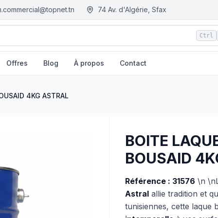
.commercial@topnet.tn
74 Av. d'Algérie, Sfax
Ctrl
Offres
Blog
À propos
Contact
AL
| EGM.tn - Tunisie
BOUSAID 4KG ASTRAL
BOITE LAQUE
BOUSAID 4K
Référence : 31576
\n \n
Astral
allie tradition et 
tunisiennes, cette laque 