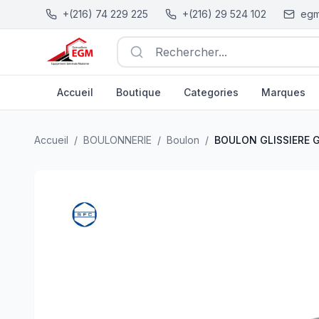
+(216) 74 229 225
+(216) 29 524 102
egm
Rechercher...
Accueil
Boutique
Categories
Marques
BOULON GLISSIERE GALVANISE A CHAUD " HDG " ( PAC
Accueil
/
BOULONNERIE
/
Boulon
/
BOULON GLISSIERE GA