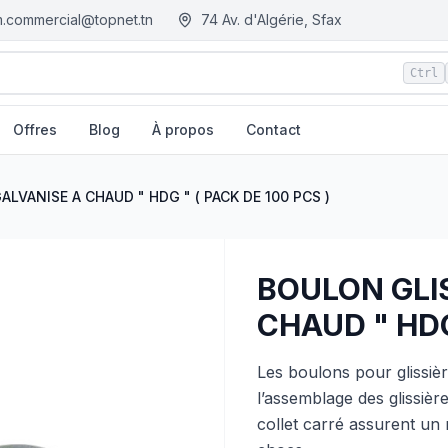
.commercial@topnet.tn
74 Av. d'Algérie, Sfax
Ctrl
Offres
Blog
À propos
Contact
K DE 100 PCS )
| EGM.tn - Tunisie
LVANISE A CHAUD " HDG " ( PACK DE 100 PCS )
BOULON GLI
CHAUD " HDG
Les boulons pour glissiè
l’assemblage des glissière
collet carré assurent un 