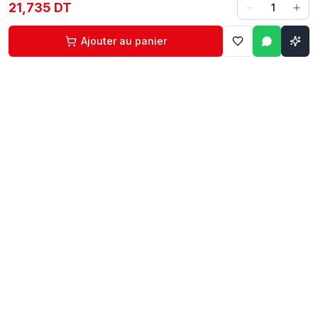
21,735 DT
1
Ajouter au panier
Contact
Liens rapides
74 229 225
Accueil
29 524 102
Boutique
egm.commercial@topnet.tn
À propos
74 Av. d'Algérie, Sfax
Contact