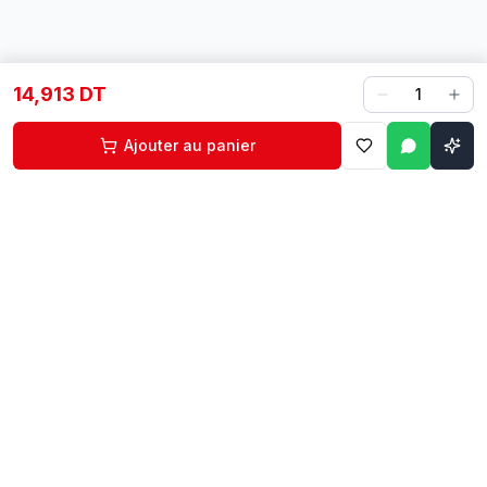
14,913 DT
1
Ajouter au panier
Contact
Liens rapides
74 229 225
Accueil
29 524 102
Boutique