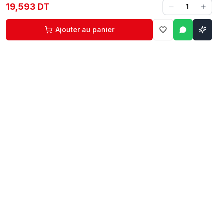
19,593 DT
1
Ajouter au panier
Contact
Liens rapides
74 229 225
Accueil
29 524 102
Boutique
egm.commercial@topnet.tn
À propos
74 Av. d'Algérie, Sfax
Contact