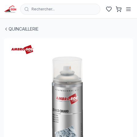
Rechercher...
BOUTEILLE ZINC CLAIR 400 ML AMBRO-SOL
| EGM.tn - 
QUINCAILLERIE