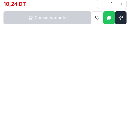
10,24 DT
1
Choisir variante
Contact
Liens rapides
74 229 225
Accueil
29 524 102
Boutique
egm.commercial@topnet.tn
À propos
74 Av. d'Algérie, Sfax
Contact