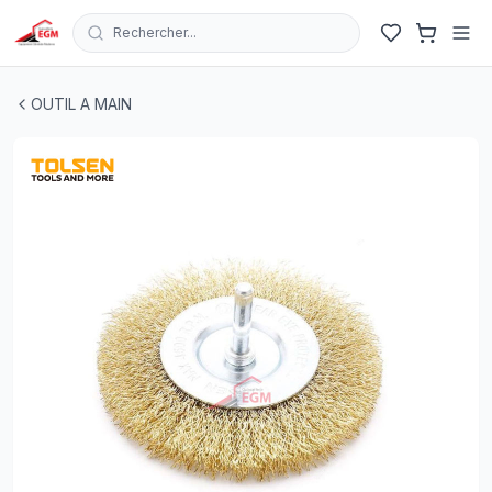
Rechercher...
BROSSE A TIGE CIRCULAIRE D 50MM TOLSEN
| EGM.tn 
OUTIL A MAIN