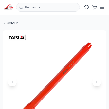
Rechercher...
BURIN MECANIQUE 40CR 300X25MM YATO
| EGM.tn - T
Retour