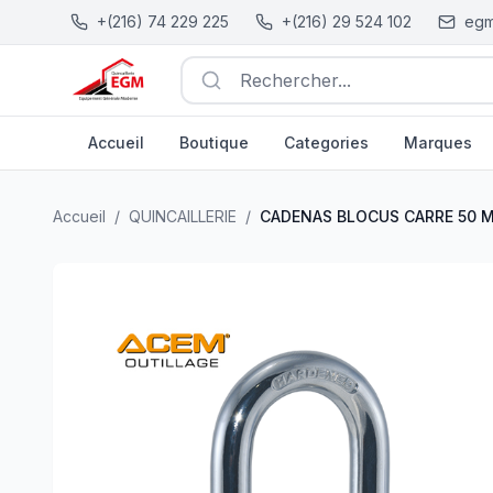
+(216) 74 229 225
+(216) 29 524 102
egm
Rechercher...
Accueil
Boutique
Categories
Marques
CADENAS BLOCUS CARRE 50 MM SERIE LONGUE CS05
Accueil
/
QUINCAILLERIE
/
CADENAS BLOCUS CARRE 50 M