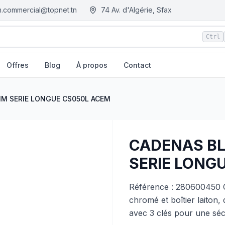
.commercial@topnet.tn
74 Av. d'Algérie, Sfax
Ctrl
Offres
Blog
À propos
Contact
0L ACEM
| EGM.tn - Tunisie
M SERIE LONGUE CS050L ACEM
CADENAS BL
SERIE LONG
Référence : 280600450 
chromé et boîtier laiton, 
avec 3 clés pour une séc