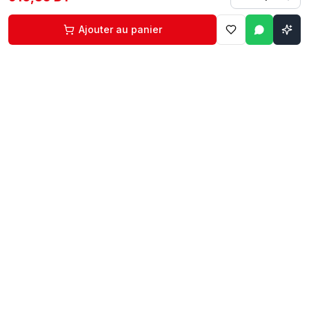
Ajouter au panier
Contact
Liens rapides
74 229 225
Accueil
29 524 102
Boutique
egm.commercial@topnet.tn
À propos
74 Av. d'Algérie, Sfax
Contact
Mon compte