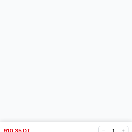
910,35 DT
1