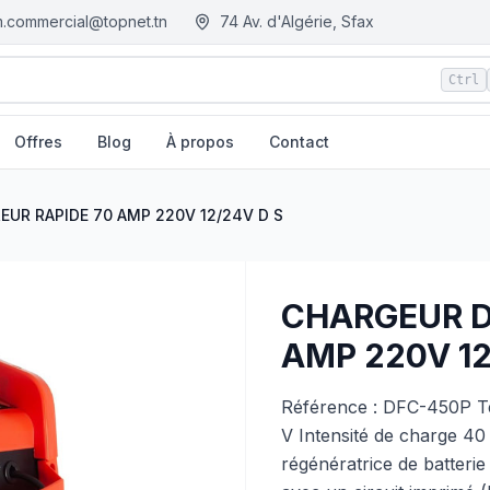
.commercial@topnet.tn
74 Av. d'Algérie, Sfax
Ctrl
Offres
Blog
À propos
Contact
 S
| EGM.tn - Tunisie
UR RAPIDE 70 AMP 220V 12/24V D S
CHARGEUR D
AMP 220V 12
Référence : DFC-450P Ten
V Intensité de charge 4
régénératrice de batterie