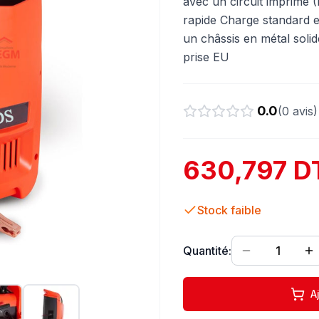
avec un circuit imprimé 
rapide Charge standard 
un châssis en métal solid
prise EU
0.0
(
0
avis)
630,797 D
Stock faible
Quantité:
1
A