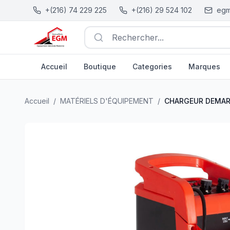
+(216) 74 229 225
+(216) 29 524 102
egm
Rechercher...
Accueil
Boutique
Categories
Marques
CHARGEUR DEMAREUR RAPIDE 70 AMP 220V 12/24V D
Accueil
/
MATÉRIELS D'ÉQUIPEMENT
/
CHARGEUR DEMARE